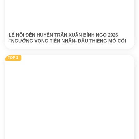
LỄ HỘI ĐỀN HUYỀN TRÂN XUÂN BÍNH NGỌ 2026
“NGƯỠNG VỌNG TIỀN NHÂN- DẤU THIÊNG MỞ CÕI