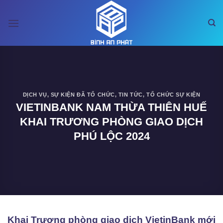
Bỏ
qua
nội
dung
DỊCH VỤ
,
SỰ KIỆN ĐÃ TỔ CHỨC
,
TIN TỨC
,
TỔ CHỨC SỰ KIỆN
VIETINBANK NAM THỪA THIÊN HUẾ
KHAI TRƯƠNG PHÒNG GIAO DỊCH
PHÚ LỘC 2024
Khai Trương phòng giao dịch VietinBank
mới