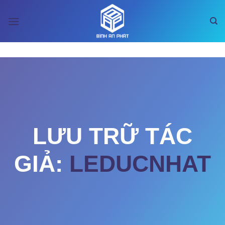
Bỏ
qua
nội
dung
LƯU TRỮ TÁC
GIẢ:
LEDUCNHAT