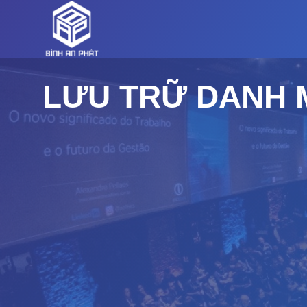
Bỏ
qua
nội
dung
LƯU TRỮ DANH 