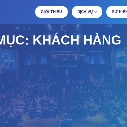
GIỚI THIỆU
DỊCH VỤ
SỰ KIỆ
MỤC:
KHÁCH HÀNG